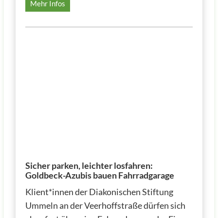
H
Mehr Infos
a
u
s
h
a
l
t
s
l
a
g
e
v
Sicher parken, leichter losfahren:
e
Goldbeck-Azubis bauen Fahrradgarage
r
s
Klient*innen der Diakonischen Stiftung
u
Ummeln an der Veerhoffstraße dürfen sich
s