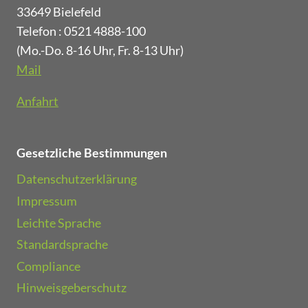
l
33649 Bielefeld
n
e
Telefon : 0521 4888-100
n
i
K
(Mo.-Do. 8-16 Uhr, Fr. 8-13 Uhr)
c
I
Mail
h
T
t
e
Anfahrt
e
i
r
l
l
d
Gesetzliche Bestimmungen
o
e
s
Datenschutzerklärung
r
f
L
Impressum
a
ö
Leichte Sprache
h
s
r
Standardsprache
u
e
n
Compliance
n
g
Hinweisgeberschutz
:
s
G