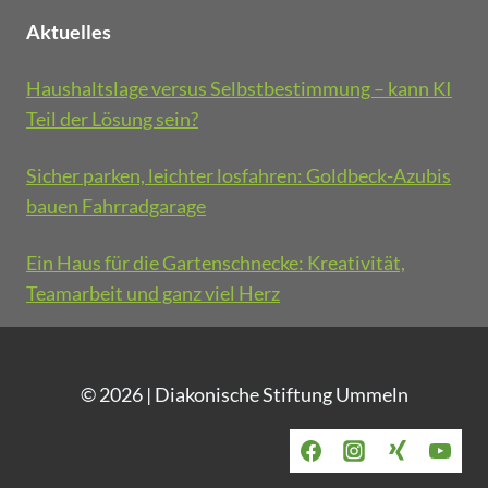
e
o
Aktuelles
i
l
n
d
?
Haushaltslage versus Selbstbestimmung – kann KI
b
Teil der Lösung sein?
e
c
Sicher parken, leichter losfahren: Goldbeck-Azubis
k
bauen Fahrradgarage
-
A
z
Ein Haus für die Gartenschnecke: Kreativität,
u
Teamarbeit und ganz viel Herz
b
i
s
b
© 2026 | Diakonische Stiftung Ummeln
a
u
e