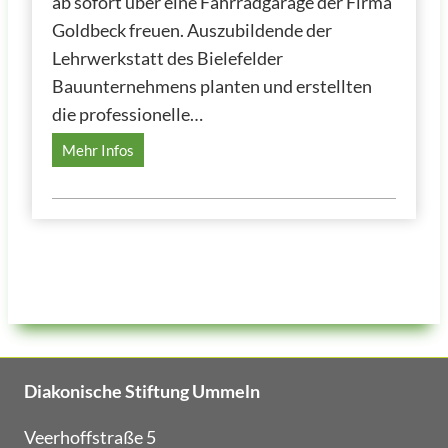
ab sofort über eine Fahrradgarage der Firma
S
Goldbeck freuen. Auszubildende der
e
Lehrwerkstatt des Bielefelder
l
Bauunternehmens planten und erstellten
b
s
die professionelle…
t
S
Mehr Infos
b
i
e
c
s
h
t
e
i
r
m
p
m
a
u
r
n
k
g
Diakonische Stiftung Ummeln
e
–
n
k
Veerhoffstraße 5
,
a