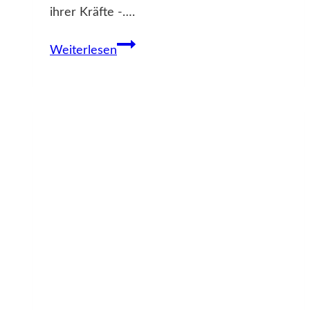
ihrer Kräfte -….
Pate
Weiterlesen
für
Familie
in
Notlage
gesucht