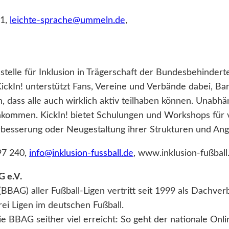
91,
leichte-sprache@ummeln.de
,
sstelle für Inklusion in Trägerschaft der Bundesbehinder
n. KickIn! unterstützt Fans, Vereine und Verbände dabei, 
, dass alle auch wirklich aktiv teilhaben können. Unabhän
Einkommen. KickIn! bietet Schulungen und Workshops für
Verbesserung oder Neugestaltung ihrer Strukturen und An
97 240,
info@inklusion-fussball.de
, www.inklusion-fußball
 e.V.
BBAG) aller Fußball-Ligen vertritt seit 1999 als Dachve
ei Ligen im deutschen Fußball.
BBAG seither viel erreicht: So geht der nationale Onlin